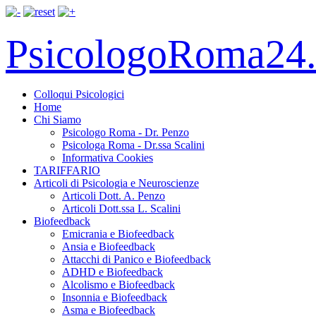
PsicologoRoma24.
Colloqui Psicologici
Home
Chi Siamo
Psicologo Roma - Dr. Penzo
Psicologa Roma - Dr.ssa Scalini
Informativa Cookies
TARIFFARIO
Articoli di Psicologia e Neuroscienze
Articoli Dott. A. Penzo
Articoli Dott.ssa L. Scalini
Biofeedback
Emicrania e Biofeedback
Ansia e Biofeedback
Attacchi di Panico e Biofeedback
ADHD e Biofeedback
Alcolismo e Biofeedback
Insonnia e Biofeedback
Asma e Biofeedback